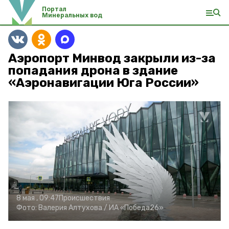
Портал
Минеральных вод
Аэропорт Минвод закрыли из-за
попадания дрона в здание
«Аэронавигации Юга России»
8 мая , 09:47
Происшествия
Фото:
Валерия Алтухова /
ИА «Победа26»