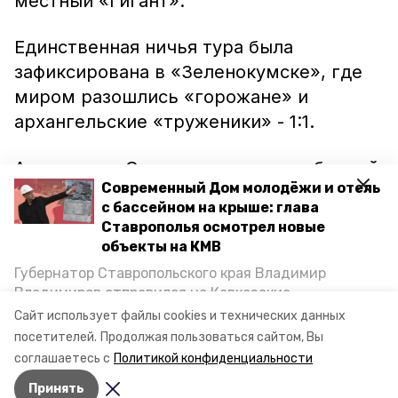
местный «Гигант».
Единственная ничья тура была
зафиксирована в «Зеленокумске», где
миром разошлись «горожане» и
архангельские «труженики» - 1:1.
А встреча в Ставрополе между сборной
Современный Дом молодёжи и отель
Училища олимпийского резерва и
с бассейном на крыше: глава
черкесским «Нартом» закончилась
Ставрополья осмотрел новые
скандалом. На 79-й минуте, при счете
объекты на КМВ
3:0 в пользу хозяев, вспыхнула драка.
Губернатор Ставропольского края Владимир
Главный арбитр принял решение
Владимиров отправился на Кавказские
Минеральные Воды, чтобы проинспектировать
остановить игру, поскольку дальнейшее
Сайт использует файлы cookies и технических данных
строительство объектов в Кисловодске и
посетителей.
Продолжая пользоваться сайтом, Вы
ее проведение представляло опасность
Минводах, а также выслушать предложения о
соглашаетесь с
Политикой конфиденциальности
для участников матча.
постройке новых точек притяжения для местных
Принять
жителей. Подробнее — в материале «Победы26».