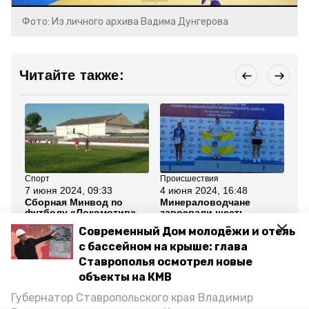
Фото: Из личного архива Вадима Дунгерова
Читайте также:
Спорт
Происшествия
Об
7 июня 2024, 09:33
4 июня 2024, 16:48
7 
Сборная Минвод по
Минераловодчане
Ко
футболу «Локомотив»
завоевали шесть
вы
победила «Феникс» из
медалей на
от
Современный Дом молодёжи и отель
Георгиевского округа
соревнованиях СКФО по
ко
лёгкой атлетике
— 
с бассейном на крыше: глава
Ставрополья осмотрел новые
Все новости
объекты на КМВ
Губернатор Ставропольского края Владимир