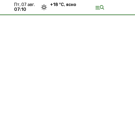
пт, 07 авг.
+
18
°С,
ясно
07:10