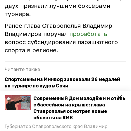
двух признали лучшими боксёрами
турнира.
Ранее глава Ставрополья Владимир
Владимиров поручал
проработать
вопрос субсидирования парашютного
спорта в регионе.
Читайте также
Спортсмены из Минвод завоевали 26 медалей
на турнире по кудо в Сочи
Минераловодцы завоевали 17 медалей на
Современный Дом молодёжи и отель
соревнованиях по панкратиону в Адыгее
с бассейном на крыше: глава
Ставрополья осмотрел новые
«Мы готовы вас на руках носить»: губернатор
объекты на КМВ
Владимиров наградил ставропольских
Губернатор Ставропольского края Владимир
спортсменов и тренеров