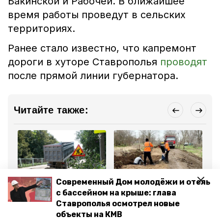
Бакинской и Рабочей. В ближайшее
время работы проведут в сельских
территориях.
Ранее стало известно, что капремонт
дороги в хуторе Ставрополья
проводят
после прямой линии губернатора.
Читайте также:
Современный Дом молодёжи и отель
Общество
Общество
Бла
с бассейном на крыше: глава
10 апреля 2025, 15:43
6 апреля 2025, 11:05
15
Дорогу «Канглы –
Участок дороги в 1,2 км
Но
Ставрополья осмотрел новые
Братство и Равенство»
отремонтируют в хуторе
па
объекты на КМВ
ремонтируют в
Николаевская Степь
се