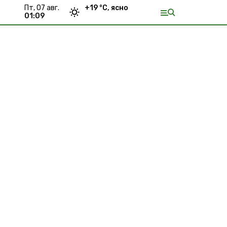
пт, 07 авг.
+
19
°С,
ясно
01:09