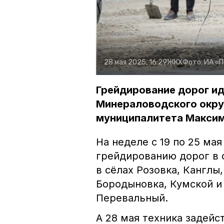
28 мая 2025, 16:29
ЖКХ
Фото:
ИА «
Грейдирование дорог ид
Минераловодского округ
муниципалитета Максим 
На неделе с 19 по 25 ма
грейдированию дорог в 
в сёлах Розовка, Канглы
Бородыновка, Кумской и
Перевальный.
А 28 мая техника задейс