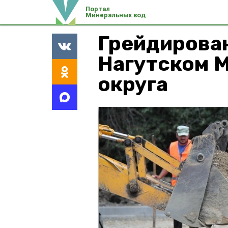
Портал
Минеральных вод
Грейдирован
Нагутском 
округа