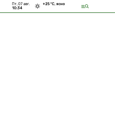
пт, 07 авг.
+
25
°С,
ясно
10:34