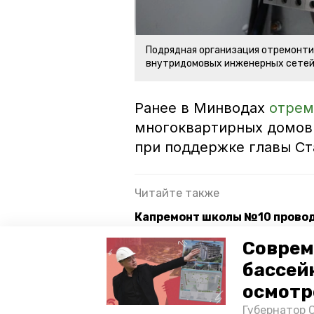
Подрядная организация отремонтир
внутридомовых инженерных сете
Ранее в Минводах
отрем
многоквартирных домов 
при поддержке главы С
Читайте также
Капремонт школы №10 провод
Капремонт 32 км региональны
Соврем
бассей
Губернатор поручил подготов
осмотр
Губернатор 