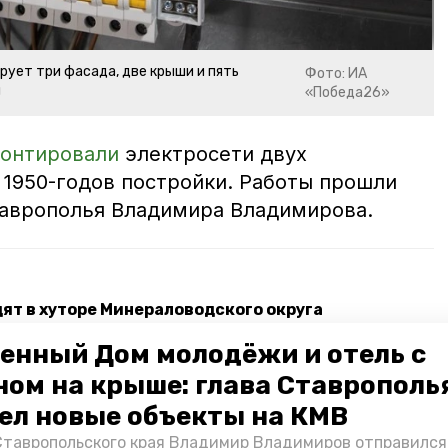
ует три фасада, две крыши и пять
Фото: ИА
й
«Победа26»
онтировали
электросети двух
1950-годов постройки. Работы прошли
таврополья Владимира Владимирова.
ят в хуторе Минераловодского округа
х дорог завершают на Ставрополье
енный Дом молодёжи и отель с
ном на крыше: глава Ставрополь
ить документы для ремонта детсада в Минводах
ел новые объекты на КМВ
Ставропольского края Владимир Владимиров отправился