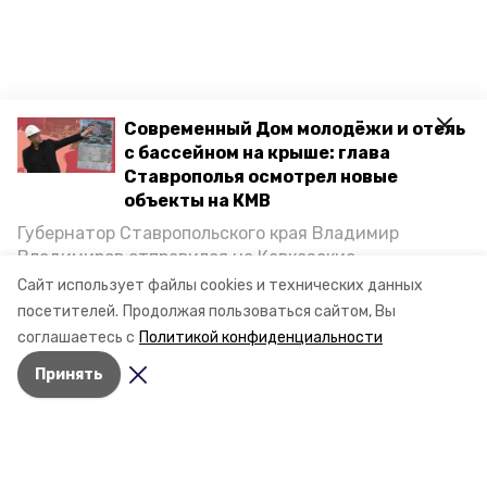
Современный Дом молодёжи и отель
с бассейном на крыше: глава
Ставрополья осмотрел новые
объекты на КМВ
Губернатор Ставропольского края Владимир
Владимиров отправился на Кавказские
Минеральные Воды, чтобы проинспектировать
Сайт использует файлы cookies и технических данных
строительство объектов в Кисловодске и
посетителей.
Продолжая пользоваться сайтом, Вы
Минводах, а также выслушать предложения о
соглашаетесь с
Политикой конфиденциальности
постройке новых точек притяжения для местных
Принять
жителей. Подробнее — в материале «Победы26».
Разделы
Новости