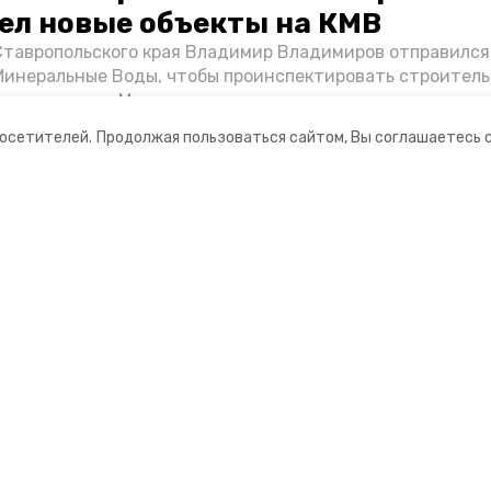
ел новые объекты на КМВ
Ставропольского края Владимир Владимиров отправился
Минеральные Воды, чтобы проинспектировать строител
Кисловодске и Минводах, а также выслушать предложени
овых точек притяжения для местных жителей. Подробне
посетителей.
Продолжая пользоваться сайтом, Вы соглашаетесь 
Победы26».
ании
Мы в соцсетях
нты
ная информация
 портал Минераловодского городского окру
ионное агентство»