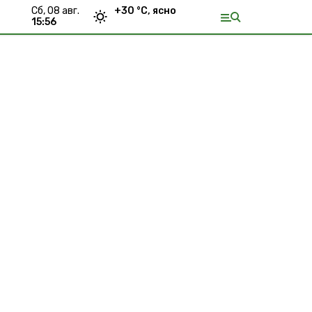
сб, 08 авг.
+
30
°С,
ясно
15:56