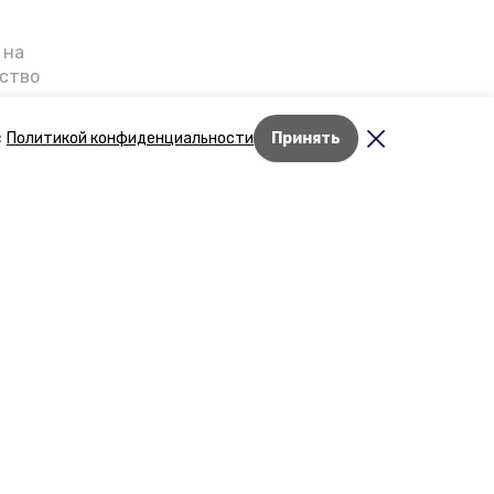
 на
ьство
я о
е — в
с
Политикой конфиденциальности
Принять
га