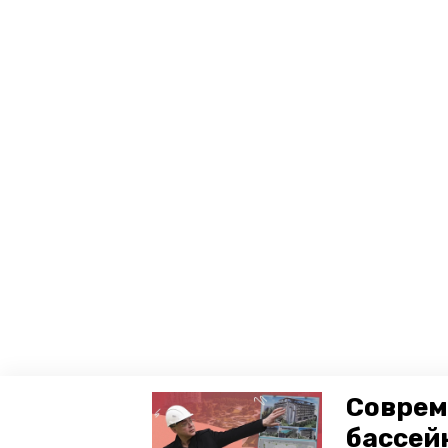
Соврем
бассей