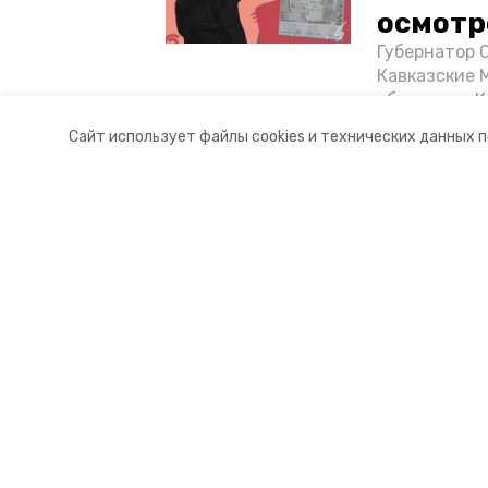
осмотр
Губернатор 
Кавказские 
объектов в 
постройке н
Сайт использует файлы cookies и технических данных 
материале «
Разделы
О комп
Новости
Докуме
Статьи
Контакт
© 2017 — 2025 «Портал Минвод» —
16+
Учредитель ГАУ СК «Ставропольское краевое информац
Главный редактор Тимченко М.П.
+7 (86-52) 33-51-05