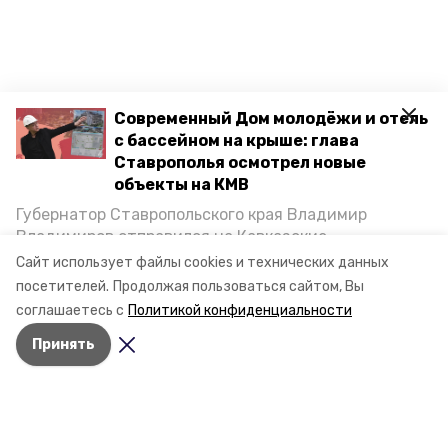
Современный Дом молодёжи и отель
с бассейном на крыше: глава
Ставрополья осмотрел новые
объекты на КМВ
Губернатор Ставропольского края Владимир
Владимиров отправился на Кавказские
Минеральные Воды, чтобы проинспектировать
Сайт использует файлы cookies и технических данных
строительство объектов в Кисловодске и
посетителей.
Продолжая пользоваться сайтом, Вы
Минводах, а также выслушать предложения о
соглашаетесь с
Политикой конфиденциальности
постройке новых точек притяжения для местных
Принять
жителей. Подробнее — в материале «Победы26».
Разделы
Новости