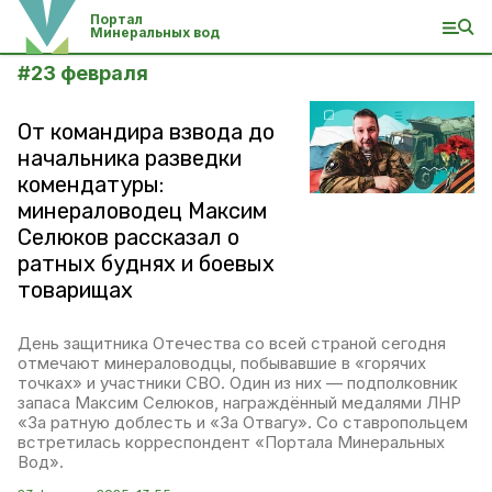
Портал
Минеральных вод
#
23 февраля
От командира взвода до
начальника разведки
комендатуры:
минераловодец Максим
Селюков рассказал о
ратных буднях и боевых
товарищах
День защитника Отечества со всей страной сегодня
отмечают минераловодцы, побывавшие в «горячих
точках» и участники СВО. Один из них — подполковник
запаса Максим Селюков, награждённый медалями ЛНР
«За ратную доблесть и «За Отвагу». Со ставропольцем
встретилась корреспондент «Портала Минеральных
Вод».