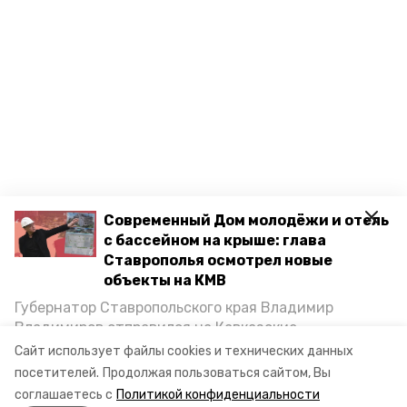
Современный Дом молодёжи и отель
с бассейном на крыше: глава
Ставрополья осмотрел новые
объекты на КМВ
Губернатор Ставропольского края Владимир
Владимиров отправился на Кавказские
Минеральные Воды, чтобы проинспектировать
Сайт использует файлы cookies и технических данных
строительство объектов в Кисловодске и
посетителей.
Продолжая пользоваться сайтом, Вы
Минводах, а также выслушать предложения о
соглашаетесь с
Политикой конфиденциальности