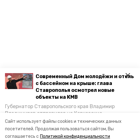
Современный Дом молодёжи и отель
с бассейном на крыше: глава
Ставрополья осмотрел новые
объекты на КМВ
Губернатор Ставропольского края Владимир
Владимиров отправился на Кавказские
Минеральные Воды, чтобы проинспектировать
Сайт использует файлы cookies и технических данных
строительство объектов в Кисловодске и
посетителей.
Продолжая пользоваться сайтом, Вы
Минводах, а также выслушать предложения о
соглашаетесь с
Политикой конфиденциальности