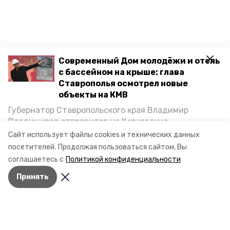
Современный Дом молодёжи и отель
с бассейном на крыше: глава
Ставрополья осмотрел новые
объекты на КМВ
Губернатор Ставропольского края Владимир
Владимиров отправился на Кавказские
Минеральные Воды, чтобы проинспектировать
Сайт использует файлы cookies и технических данных
строительство объектов в Кисловодске и
посетителей.
Продолжая пользоваться сайтом, Вы
Минводах, а также выслушать предложения о
соглашаетесь с
Политикой конфиденциальности
постройке новых точек притяжения для местных
Принять
жителей. Подробнее — в материале «Победы26».
Разделы
Новости