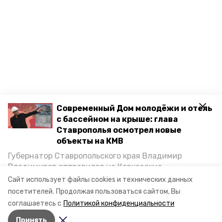
Современный Дом молодёжи и отель
с бассейном на крыше: глава
Ставрополья осмотрел новые
объекты на КМВ
Губернатор Ставропольского края Владимир
Владимиров отправился на Кавказские
Минеральные Воды, чтобы проинспектировать
Сайт использует файлы cookies и технических данных
строительство объектов в Кисловодске и
посетителей.
Продолжая пользоваться сайтом, Вы
Минводах, а также выслушать предложения о
соглашаетесь с
Политикой конфиденциальности
постройке новых точек притяжения для местных
Принять
жителей. Подробнее — в материале «Победы26».