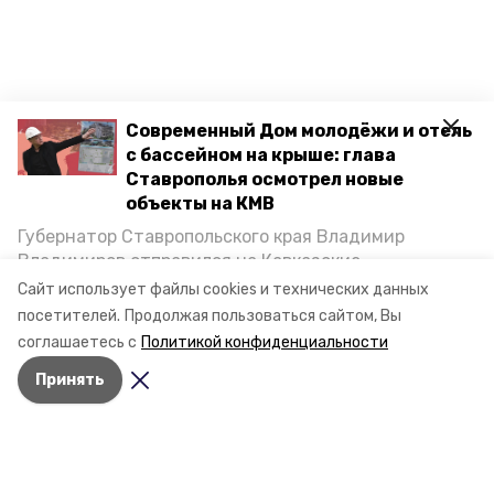
Современный Дом молодёжи и отель
с бассейном на крыше: глава
Ставрополья осмотрел новые
объекты на КМВ
Губернатор Ставропольского края Владимир
Владимиров отправился на Кавказские
Минеральные Воды, чтобы проинспектировать
Сайт использует файлы cookies и технических данных
строительство объектов в Кисловодске и
посетителей.
Продолжая пользоваться сайтом, Вы
Минводах, а также выслушать предложения о
соглашаетесь с
Политикой конфиденциальности
постройке новых точек притяжения для местных
Принять
жителей. Подробнее — в материале «Победы26».
Разделы
Новости