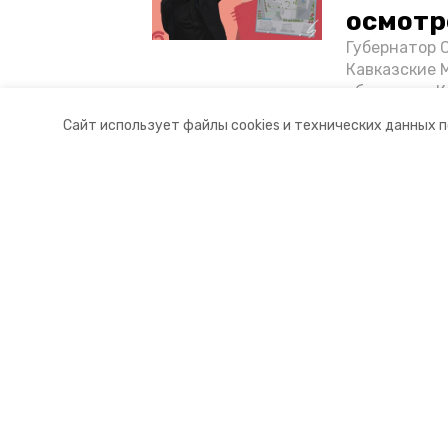
осмотр
Губернатор 
Кавказские 
объектов в 
постройке н
Сайт использует файлы cookies и технических данных 
материале «
Разделы
О комп
Новости
Докуме
Статьи
Контакт
© 2017 — 2025 «Портал Минвод» —
16+
Учредитель ГАУ СК «Ставропольское краевое информац
Главный редактор Тимченко М.П.
+7 (86-52) 33-51-05