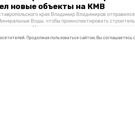
ел новые объекты на КМВ
Ставропольского края Владимир Владимиров отправился
Минеральные Воды, чтобы проинспектировать строител
Кисловодске и Минводах, а также выслушать предложени
овых точек притяжения для местных жителей. Подробне
посетителей.
Продолжая пользоваться сайтом, Вы соглашаетесь 
Победы26».
ании
Мы в соцсетях
нты
ная информация
 портал Минераловодского городского окру
ионное агентство»