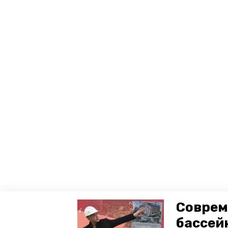
Соврем
бассей