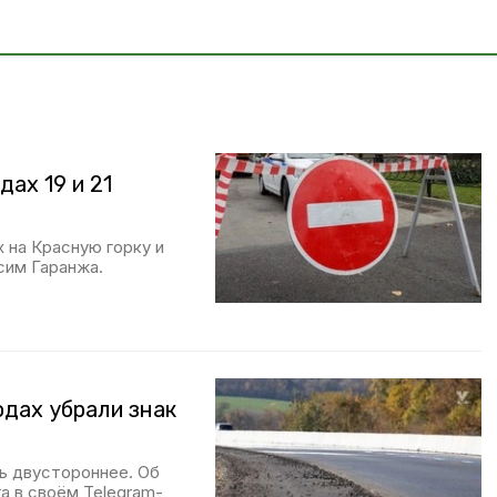
ах 19 и 21
на Красную горку и
сим Гаранжа.
одах убрали знак
ь двустороннее. Об
а в своём Telegram-