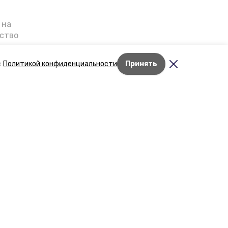
 на
ьство
я о
е — в
с
Политикой конфиденциальности
Принять
га