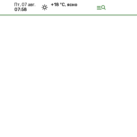
пт, 07 авг.
+
18
°С,
ясно
07:58