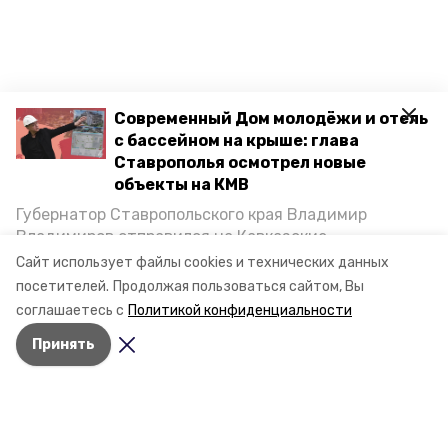
Современный Дом молодёжи и отель
с бассейном на крыше: глава
Ставрополья осмотрел новые
объекты на КМВ
Губернатор Ставропольского края Владимир
Владимиров отправился на Кавказские
Минеральные Воды, чтобы проинспектировать
Сайт использует файлы cookies и технических данных
строительство объектов в Кисловодске и
посетителей.
Продолжая пользоваться сайтом, Вы
Минводах, а также выслушать предложения о
соглашаетесь с
Политикой конфиденциальности
постройке новых точек притяжения для местных
Принять
жителей. Подробнее — в материале «Победы26».
Разделы
Новости