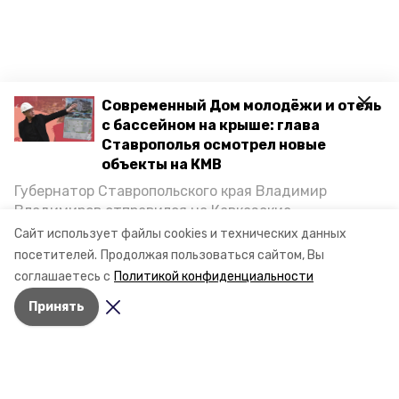
Современный Дом молодёжи и отель
с бассейном на крыше: глава
Ставрополья осмотрел новые
объекты на КМВ
Губернатор Ставропольского края Владимир
Владимиров отправился на Кавказские
Минеральные Воды, чтобы проинспектировать
Сайт использует файлы cookies и технических данных
строительство объектов в Кисловодске и
посетителей.
Продолжая пользоваться сайтом, Вы
Минводах, а также выслушать предложения о
соглашаетесь с
Политикой конфиденциальности
постройке новых точек притяжения для местных
Принять
жителей. Подробнее — в материале «Победы26».
Разделы
Новости