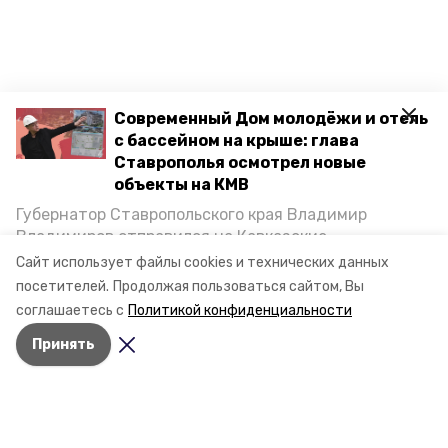
Современный Дом молодёжи и отель
с бассейном на крыше: глава
Ставрополья осмотрел новые
объекты на КМВ
Губернатор Ставропольского края Владимир
Владимиров отправился на Кавказские
Минеральные Воды, чтобы проинспектировать
Сайт использует файлы cookies и технических данных
строительство объектов в Кисловодске и
посетителей.
Продолжая пользоваться сайтом, Вы
Минводах, а также выслушать предложения о
соглашаетесь с
Политикой конфиденциальности
постройке новых точек притяжения для местных
Принять
жителей. Подробнее — в материале «Победы26».
Разделы
Новости