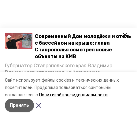
Современный Дом молодёжи и отель
с бассейном на крыше: глава
Ставрополья осмотрел новые
объекты на КМВ
Губернатор Ставропольского края Владимир
Владимиров отправился на Кавказские
Минеральные Воды, чтобы проинспектировать
Сайт использует файлы cookies и технических данных
строительство объектов в Кисловодске и
посетителей.
Продолжая пользоваться сайтом, Вы
Минводах, а также выслушать предложения о
соглашаетесь с
Политикой конфиденциальности
постройке новых точек притяжения для местных
Принять
жителей. Подробнее — в материале «Победы26».
Разделы
Новости