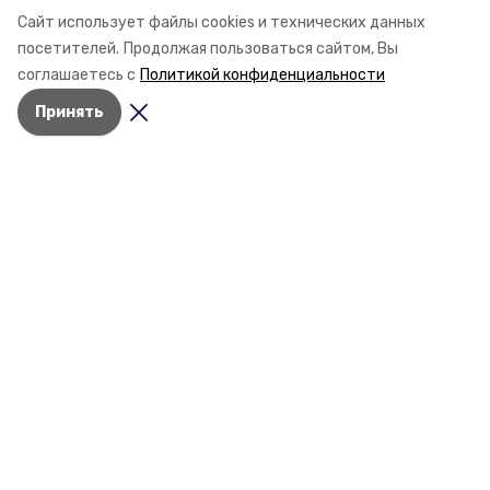
Минеральные Воды, чтобы проинспектировать
Сайт использует файлы cookies и технических данных
строительство объектов в Кисловодске и
посетителей.
Продолжая пользоваться сайтом, Вы
Минводах, а также выслушать предложения о
соглашаетесь с
Политикой конфиденциальности
постройке новых точек притяжения для местных
Принять
жителей. Подробнее — в материале «Победы26».
Разделы
Новости
Статьи
О компании
Документы
Контактная информация
Мы в соцсетях
© 2017 — 2025 «Портал Минвод» —
портал Минераловодского городского