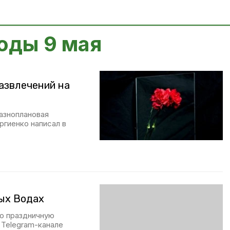
оды 9 мая
азвлечений на
азноплановая
ргиенко написал в
ных Водах
ю праздничную
Telegram-канале