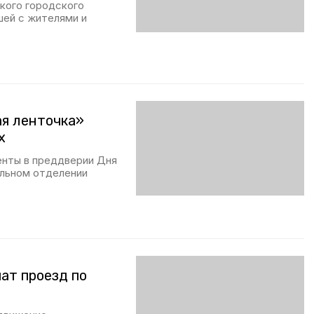
кого городского
шей с жителями и
ая ленточка»
х
енты в преддверии Дня
льном отделении
ат проезд по