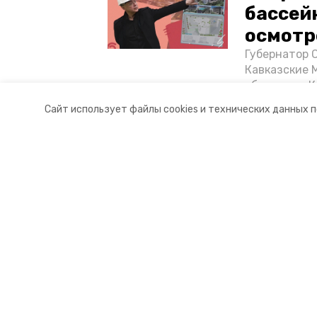
бассей
осмотр
Губернатор 
Кавказские 
объектов в 
постройке н
Сайт использует файлы cookies и технических данных 
материале «
Разделы
О комп
Новости
Докуме
Статьи
Контакт
© 2017 — 2025 «Портал Минвод» —
16+
Учредитель ГАУ СК «Ставропольское краевое информац
Главный редактор Тимченко М.П.