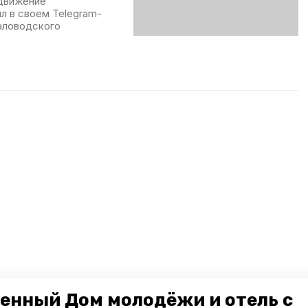
 движение
л в своем Telegram-
аловодского
енный Дом молодёжи и отель с