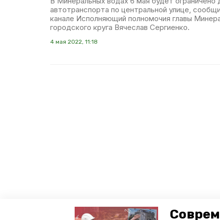
В Минеральных водах 6 мая будет ограничено
автотранспорта по центральной улице, сообщи
канале Исполняющий полномочия главы Минер
городского круга Вячеслав Сергиенко.
4 мая 2022, 11:18
Соврем