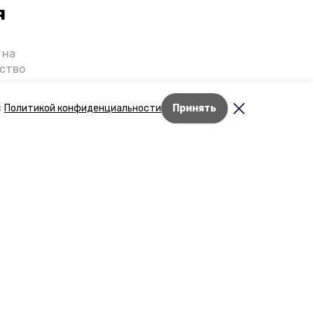
я
 на
ьство
я о
е — в
с
Политикой конфиденциальности
Принять
га