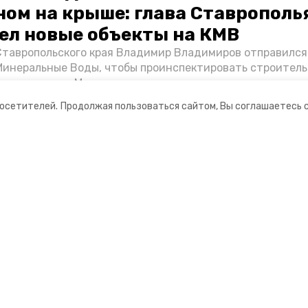
ном на крыше: глава Ставрополь
ел новые объекты на КМВ
Ставропольского края Владимир Владимиров отправился
Минеральные Воды, чтобы проинспектировать строител
Кисловодске и Минводах, а также выслушать предложени
овых точек притяжения для местных жителей. Подробне
посетителей.
Продолжая пользоваться сайтом, Вы соглашаетесь 
Победы26».
ании
Мы в соцсетях
нты
ная информация
 портал Минераловодского городского окру
ионное агентство»