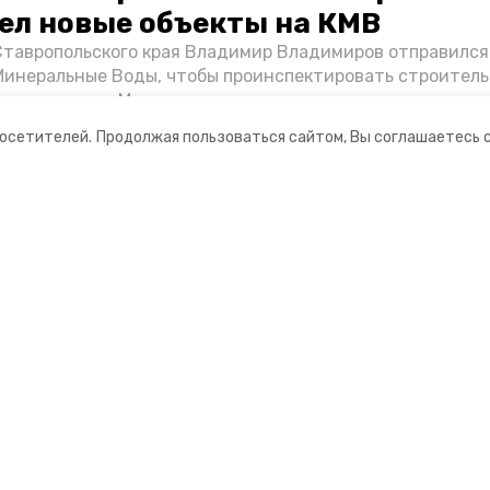
ел новые объекты на КМВ
Ставропольского края Владимир Владимиров отправился
Минеральные Воды, чтобы проинспектировать строител
Кисловодске и Минводах, а также выслушать предложени
овых точек притяжения для местных жителей. Подробне
посетителей.
Продолжая пользоваться сайтом, Вы соглашаетесь 
Победы26».
ании
Мы в соцсетях
нты
ная информация
 портал Минераловодского городского окру
ионное агентство»