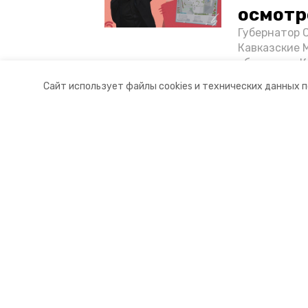
осмотр
Губернатор 
Кавказские 
объектов в 
постройке н
Сайт использует файлы cookies и технических данных 
материале «
Разделы
О комп
Новости
Докуме
Статьи
Контакт
© 2017 — 2025 «Портал Минвод» —
16+
Учредитель ГАУ СК «Ставропольское краевое информац
Главный редактор Тимченко М.П.
+7 (86-52) 33-51-05