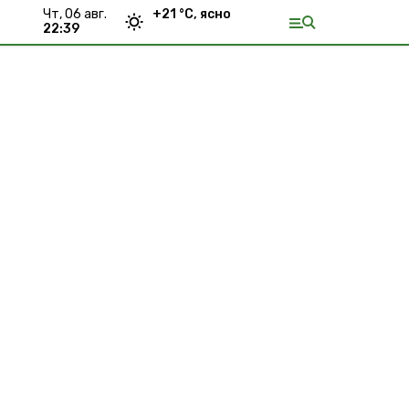
чт, 06 авг.
+
21
°С,
ясно
22:39