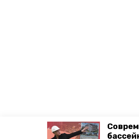
Соврем
бассей