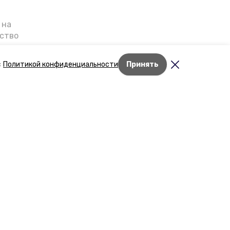
 на
ьство
я о
е — в
с
Политикой конфиденциальности
Принять
га