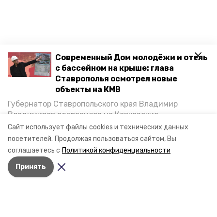
Современный Дом молодёжи и отель
с бассейном на крыше: глава
Ставрополья осмотрел новые
объекты на КМВ
Губернатор Ставропольского края Владимир
Владимиров отправился на Кавказские
Минеральные Воды, чтобы проинспектировать
Сайт использует файлы cookies и технических данных
строительство объектов в Кисловодске и
посетителей.
Продолжая пользоваться сайтом, Вы
Минводах, а также выслушать предложения о
соглашаетесь с
Политикой конфиденциальности
постройке новых точек притяжения для местных
Принять
жителей. Подробнее — в материале «Победы26».
Разделы
Новости