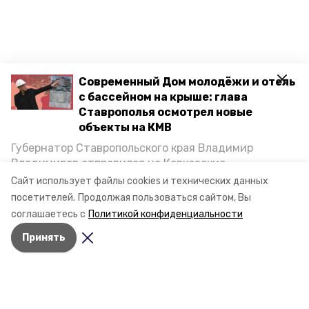
Современный Дом молодёжи и отель
с бассейном на крыше: глава
Ставрополья осмотрел новые
объекты на КМВ
Губернатор Ставропольского края Владимир
Владимиров отправился на Кавказские
Минеральные Воды, чтобы проинспектировать
Сайт использует файлы cookies и технических данных
строительство объектов в Кисловодске и
посетителей.
Продолжая пользоваться сайтом, Вы
Минводах, а также выслушать предложения о
соглашаетесь с
Политикой конфиденциальности
постройке новых точек притяжения для местных
Принять
жителей. Подробнее — в материале «Победы26».
Разделы
Новости