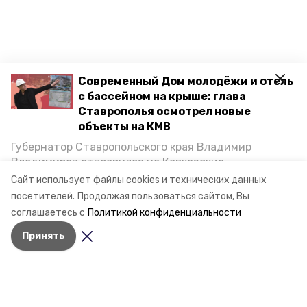
Современный Дом молодёжи и отель
с бассейном на крыше: глава
Ставрополья осмотрел новые
объекты на КМВ
Губернатор Ставропольского края Владимир
Владимиров отправился на Кавказские
Минеральные Воды, чтобы проинспектировать
Сайт использует файлы cookies и технических данных
строительство объектов в Кисловодске и
посетителей.
Продолжая пользоваться сайтом, Вы
Минводах, а также выслушать предложения о
соглашаетесь с
Политикой конфиденциальности
постройке новых точек притяжения для местных
Принять
жителей. Подробнее — в материале «Победы26».
Разделы
Новости