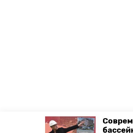
Соврем
бассей