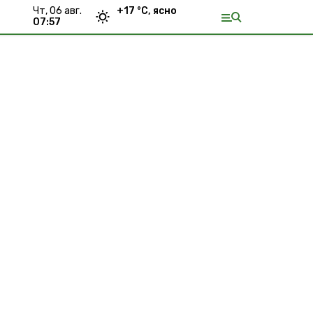
чт, 06 авг.
+
17
°С,
ясно
07:57