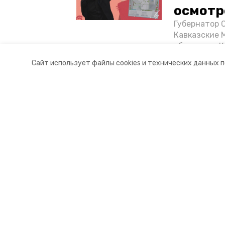
осмотр
Губернатор 
Кавказские 
объектов в 
постройке н
Сайт использует файлы cookies и технических данных 
материале «
Разделы
О комп
Новости
Докуме
Статьи
Контакт
© 2017 — 2025 «Портал Минвод» —
16+
Учредитель ГАУ СК «Ставропольское краевое информац
Главный редактор Тимченко М.П.
+7 (86-52) 33-51-05