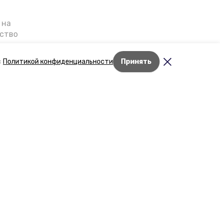
 на
ьство
я о
е — в
с
Политикой конфиденциальности
Принять
га