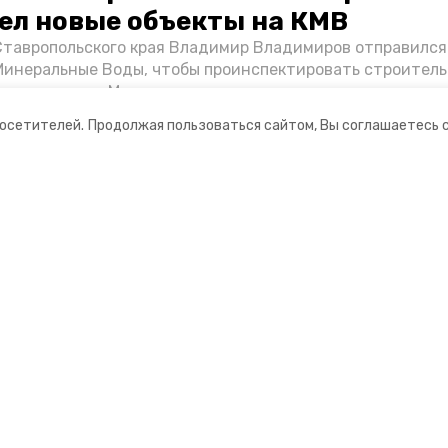
ел новые объекты на КМВ
Ставропольского края Владимир Владимиров отправился
Минеральные Воды, чтобы проинспектировать строител
Кисловодске и Минводах, а также выслушать предложени
овых точек притяжения для местных жителей. Подробне
посетителей.
Продолжая пользоваться сайтом, Вы соглашаетесь 
Победы26».
ании
Мы в соцсетях
нты
ная информация
 портал Минераловодского городского окру
ионное агентство»