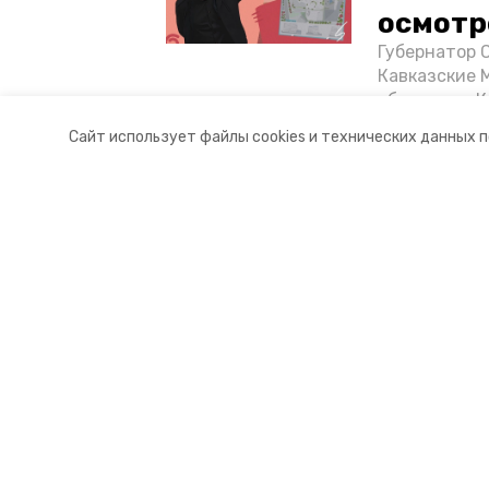
осмотр
Губернатор 
Кавказские 
объектов в 
постройке н
Сайт использует файлы cookies и технических данных 
материале «
Разделы
О комп
Новости
Докуме
Статьи
Контакт
© 2017 — 2025 «Портал Минвод» —
16+
Учредитель ГАУ СК «Ставропольское краевое информац
Главный редактор Тимченко М.П.
+7 (86-52) 33-51-05