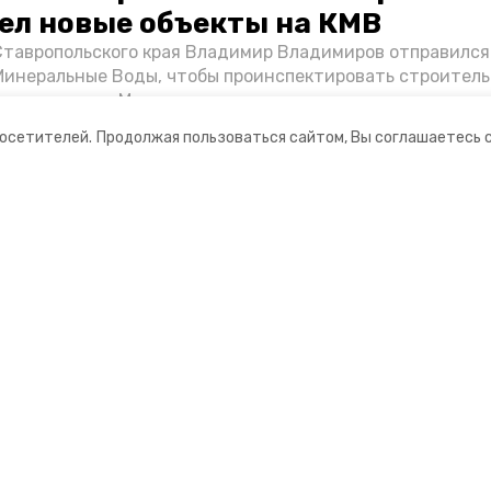
ел новые объекты на КМВ
Ставропольского края Владимир Владимиров отправился
Минеральные Воды, чтобы проинспектировать строител
Кисловодске и Минводах, а также выслушать предложени
овых точек притяжения для местных жителей. Подробне
посетителей.
Продолжая пользоваться сайтом, Вы соглашаетесь 
Победы26».
ании
Мы в соцсетях
нты
ная информация
 портал Минераловодского городского окру
ионное агентство»