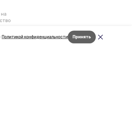
 на
ьство
я о
е — в
с
Политикой конфиденциальности
Принять
га