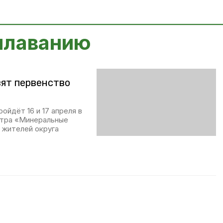
 плаванию
вят первенство
йдёт 16 и 17 апреля в
нтра «Минеральные
 жителей округа