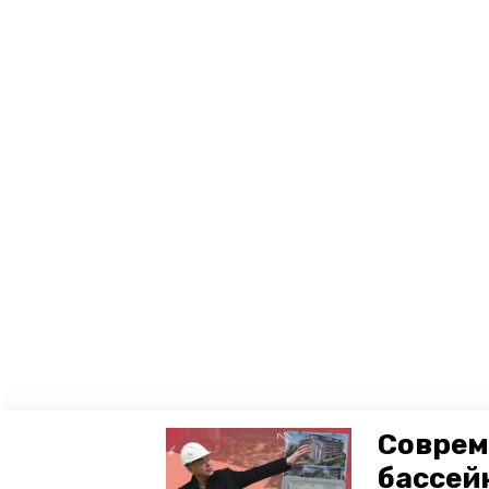
Соврем
бассей