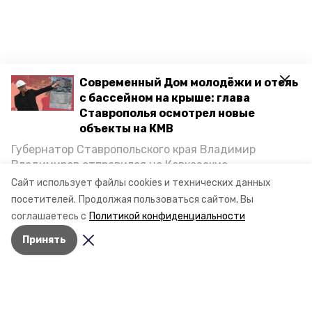
Современный Дом молодёжи и отель
с бассейном на крыше: глава
Ставрополья осмотрел новые
объекты на КМВ
Губернатор Ставропольского края Владимир
Владимиров отправился на Кавказские
Минеральные Воды, чтобы проинспектировать
Сайт использует файлы cookies и технических данных
строительство объектов в Кисловодске и
посетителей.
Продолжая пользоваться сайтом, Вы
Минводах, а также выслушать предложения о
соглашаетесь с
Политикой конфиденциальности
постройке новых точек притяжения для местных
Принять
жителей. Подробнее — в материале «Победы26».
Разделы
Новости