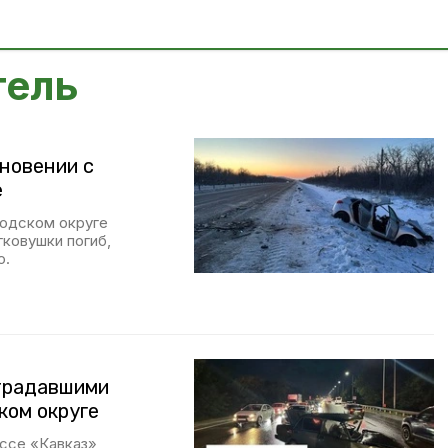
тель
новении с
е
водском округе
гковушки погиб,
ю.
страдавшими
ком округе
ассе «Кавказ»