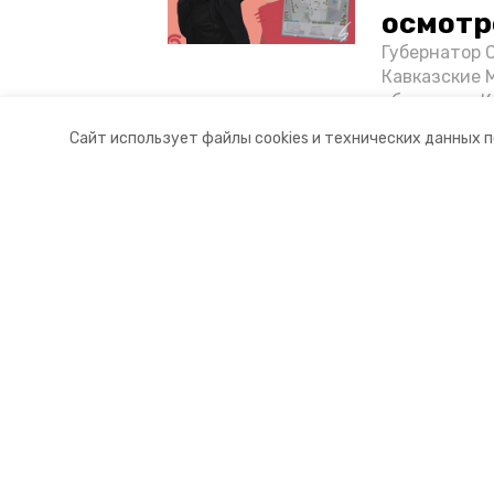
осмотр
Губернатор 
Кавказские 
объектов в 
постройке н
Сайт использует файлы cookies и технических данных 
материале «
Разделы
О комп
Новости
Докуме
Статьи
Контакт
© 2017 — 2025 «Портал Минвод» —
16+
Учредитель ГАУ СК «Ставропольское краевое информац
Главный редактор Тимченко М.П.
+7 (86-52) 33-51-05