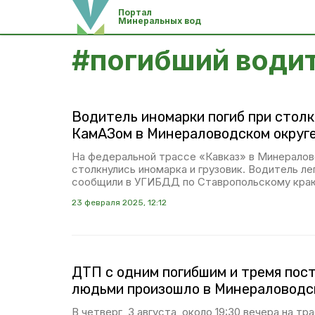
Портал
Минеральных вод
#
погибший води
Водитель иномарки погиб при столк
КамАЗом в Минераловодском округ
На федеральной трассе «Кавказ» в Минерало
столкнулись иномарка и грузовик. Водитель ле
сообщили в УГИБДД по Ставропольскому кра
23 февраля 2025, 12:12
ДТП с одним погибшим и тремя по
людьми произошло в Минераловодс
В четверг, 3 августа, около 19:30 вечера на тр