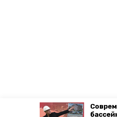
Соврем
бассей