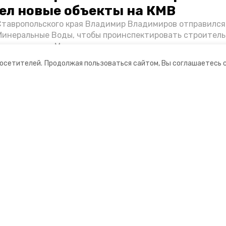
ел новые объекты на КМВ
Ставропольского края Владимир Владимиров отправился
Минеральные Воды, чтобы проинспектировать строител
Кисловодске и Минводах, а также выслушать предложени
овых точек притяжения для местных жителей. Подробне
посетителей.
Продолжая пользоваться сайтом, Вы соглашаетесь 
Победы26».
ании
Мы в соцсетях
нты
ная информация
 портал Минераловодского городского окру
ионное агентство»