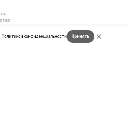
 на
ьство
я о
е — в
с
Политикой конфиденциальности
Принять
га