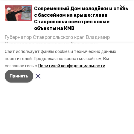
Современный Дом молодёжи и отель
с бассейном на крыше: глава
Ставрополья осмотрел новые
объекты на КМВ
Губернатор Ставропольского края Владимир
Владимиров отправился на Кавказские
Минеральные Воды, чтобы проинспектировать
Сайт использует файлы cookies и технических данных
строительство объектов в Кисловодске и
посетителей.
Продолжая пользоваться сайтом, Вы
Минводах, а также выслушать предложения о
соглашаетесь с
Политикой конфиденциальности
постройке новых точек притяжения для местных
Разделы
Принять
жителей. Подробнее — в материале «Победы26».
Новости
Статьи
О компании
Документы
Контактная информация