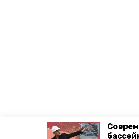
Соврем
бассей