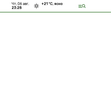
чт, 06 авг.
+
21
°С,
ясно
23:28