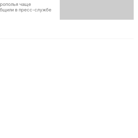
врополья чаще
общили в пресс-службе