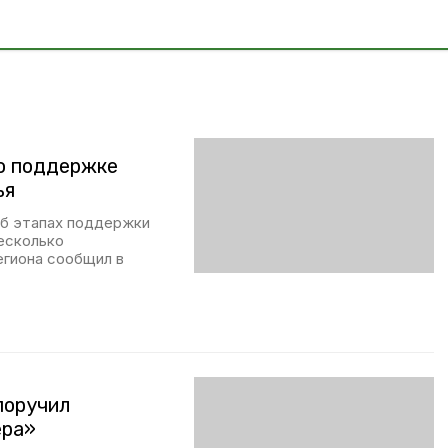
о поддержке
ья
об этапах поддержки
есколько
егиона сообщил в
поручил
ера»