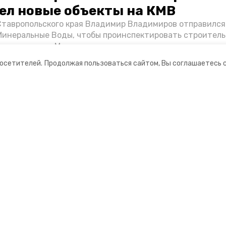
ел новые объекты на КМВ
Ставропольского края Владимир Владимиров отправился
Минеральные Воды, чтобы проинспектировать строител
Кисловодске и Минводах, а также выслушать предложени
овых точек притяжения для местных жителей. Подробне
посетителей.
Продолжая пользоваться сайтом, Вы соглашаетесь 
Победы26».
ании
Мы в соцсетях
нты
ная информация
 портал Минераловодского городского окру
ионное агентство»