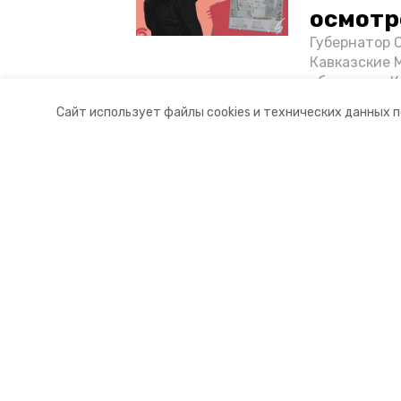
осмотр
Губернатор 
Кавказские 
объектов в 
постройке н
Сайт использует файлы cookies и технических данных 
материале «
Разделы
О комп
Новости
Докуме
Статьи
Контакт
© 2017 — 2025 «Портал Минвод» —
16+
Учредитель ГАУ СК «Ставропольское краевое информац
Главный редактор Тимченко М.П.
+7 (86-52) 33-51-05