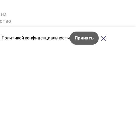
 на
ьство
я о
е — в
с
Политикой конфиденциальности
Принять
га