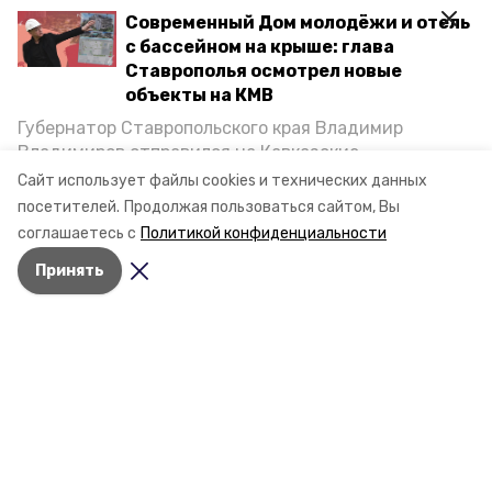
Современный Дом молодёжи и отель
с бассейном на крыше: глава
Ставрополья осмотрел новые
объекты на КМВ
Губернатор Ставропольского края Владимир
Владимиров отправился на Кавказские
Минеральные Воды, чтобы проинспектировать
Сайт использует файлы cookies и технических данных
строительство объектов в Кисловодске и
посетителей.
Продолжая пользоваться сайтом, Вы
Минводах, а также выслушать предложения о
соглашаетесь с
Политикой конфиденциальности
постройке новых точек притяжения для местных
Принять
жителей. Подробнее — в материале «Победы26».
Разделы
Новости
Статьи
О компании
Документы
Контактная информация