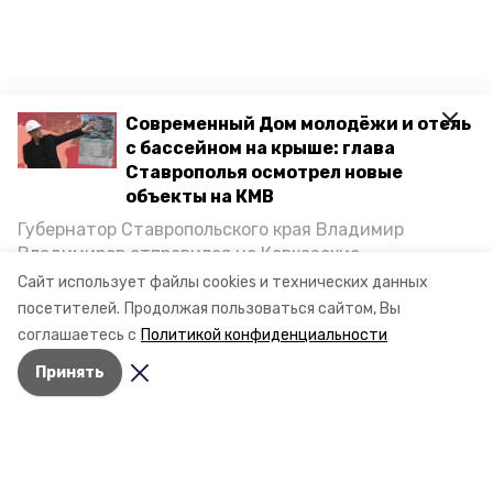
Современный Дом молодёжи и отель
с бассейном на крыше: глава
Ставрополья осмотрел новые
объекты на КМВ
Губернатор Ставропольского края Владимир
Владимиров отправился на Кавказские
Минеральные Воды, чтобы проинспектировать
Сайт использует файлы cookies и технических данных
Разделы
строительство объектов в Кисловодске и
посетителей.
Продолжая пользоваться сайтом, Вы
Новости
Минводах, а также выслушать предложения о
соглашаетесь с
Политикой конфиденциальности
Статьи
постройке новых точек притяжения для местных
Принять
жителей. Подробнее — в материале «Победы26».
О компании
Документы
Контактная информация