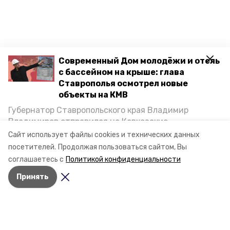
Современный Дом молодёжи и отель
с бассейном на крыше: глава
Ставрополья осмотрел новые
объекты на КМВ
Губернатор Ставропольского края Владимир
Владимиров отправился на Кавказские
Минеральные Воды, чтобы проинспектировать
Сайт использует файлы cookies и технических данных
строительство объектов в Кисловодске и
посетителей.
Продолжая пользоваться сайтом, Вы
Минводах, а также выслушать предложения о
соглашаетесь с
Политикой конфиденциальности
постройке новых точек притяжения для местных
Принять
жителей. Подробнее — в материале «Победы26».
Разделы
Новости