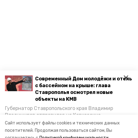
Современный Дом молодёжи и отель
с бассейном на крыше: глава
Ставрополья осмотрел новые
объекты на КМВ
Губернатор Ставропольского края Владимир
Владимиров отправился на Кавказские
Минеральные Воды, чтобы проинспектировать
Сайт использует файлы cookies и технических данных
строительство объектов в Кисловодске и
посетителей.
Продолжая пользоваться сайтом, Вы
Минводах, а также выслушать предложения о
соглашаетесь с
Политикой конфиденциальности