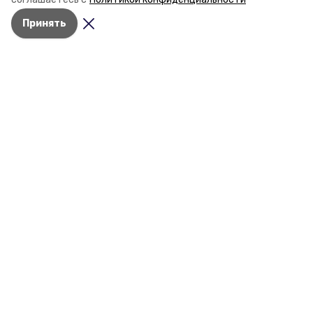
постройке новых точек притяжения для местных
Принять
жителей. Подробнее — в материале «Победы26».
Разделы
Новости
Статьи
О компании
Документы
Контактная информация
Мы в соцсетях
© 2017 — 2025 «Портал Минвод» —
портал Минераловодского городского
округа
16+