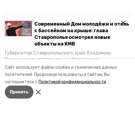
Современный Дом молодёжи и отель
с бассейном на крыше: глава
Ставрополья осмотрел новые
объекты на КМВ
Губернатор Ставропольского края Владимир
Владимиров отправился на Кавказские
Минеральные Воды, чтобы проинспектировать
Сайт использует файлы cookies и технических данных
строительство объектов в Кисловодске и
посетителей.
Продолжая пользоваться сайтом, Вы
Минводах, а также выслушать предложения о
соглашаетесь с
Политикой конфиденциальности
постройке новых точек притяжения для местных
Принять
жителей. Подробнее — в материале «Победы26».
Разделы
Новости
Статьи
О компании