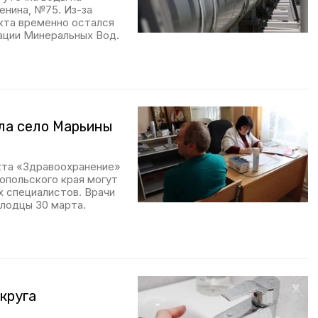
енина, №75. Из-за
нкта временно остался
ации Минеральных Вод.
ла село Марьины
кта «Здравоохранение»
опольского края могут
 специалистов. Врачи
олодцы 30 марта.
круга