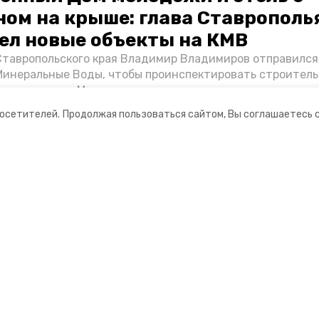
ном на крыше: глава Ставрополь
ел новые объекты на КМВ
Ставропольского края Владимир Владимиров отправился
Минеральные Воды, чтобы проинспектировать строител
Кисловодске и Минводах, а также выслушать предложени
овых точек притяжения для местных жителей. Подробне
посетителей.
Продолжая пользоваться сайтом, Вы соглашаетесь 
Победы26».
ании
Мы в соцсетях
нты
ная информация
 портал Минераловодского городского окру
ионное агентство»