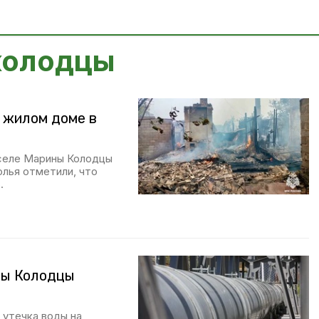
колодцы
 жилом доме в
 селе Марины Колодцы
лья отметили, что
.
ны Колодцы
 утечка воды на