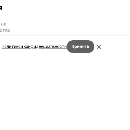
я
 на
ьство
я о
е — в
с
Политикой конфиденциальности
Принять
га