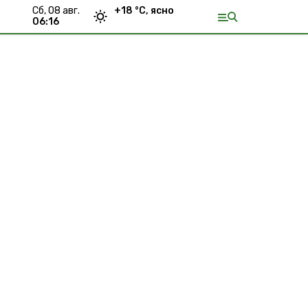
сб, 08 авг.
+
18
°С,
ясно
06:16