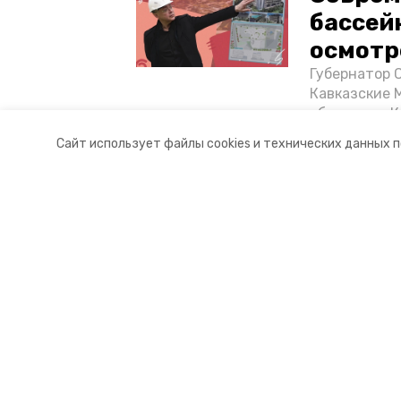
бассей
осмотр
Губернатор 
Кавказские 
объектов в 
постройке н
Сайт использует файлы cookies и технических данных 
материале «
Разделы
О комп
Новости
Докуме
Статьи
Контакт
© 2017 — 2025 «Портал Минвод» —
16+
Учредитель ГАУ СК «Ставропольское краевое информац
Главный редактор Тимченко М.П.