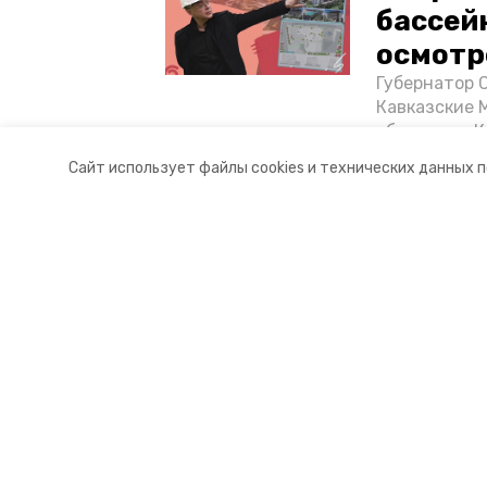
бассей
осмотр
Губернатор 
Кавказские 
объектов в 
постройке н
Сайт использует файлы cookies и технических данных 
материале «
Разделы
О комп
Новости
Докуме
Статьи
Контакт
© 2017 — 2025 «Портал Минвод» —
16+
Учредитель ГАУ СК «Ставропольское краевое информац
Главный редактор Тимченко М.П.