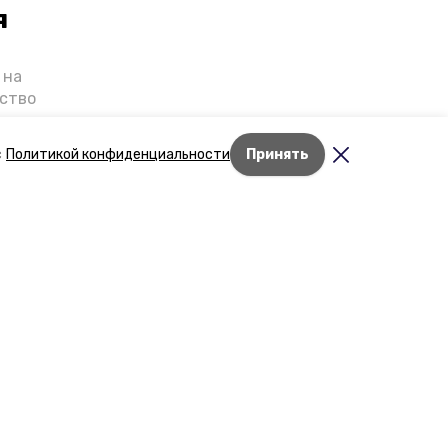
я
 на
ьство
я о
е — в
с
Политикой конфиденциальности
Принять
га