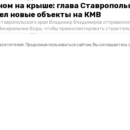
ном на крыше: глава Ставрополь
ел новые объекты на КМВ
Ставропольского края Владимир Владимиров отправился
Минеральные Воды, чтобы проинспектировать строител
Кисловодске и Минводах, а также выслушать предложени
овых точек притяжения для местных жителей. Подробне
посетителей.
Продолжая пользоваться сайтом, Вы соглашаетесь 
Победы26».
ании
Мы в соцсетях
нты
ная информация
 портал Минераловодского городского окру
ионное агентство»