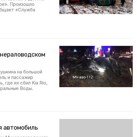
ое». Произошло
общает «Служба
инераловодском
Пушкина на большой
ель и пассажир
 где их сбил Kia Rio,
еральные Воды.
я автомобиль