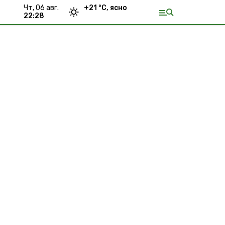
чт, 06 авг.
+
21
°С,
ясно
22:28