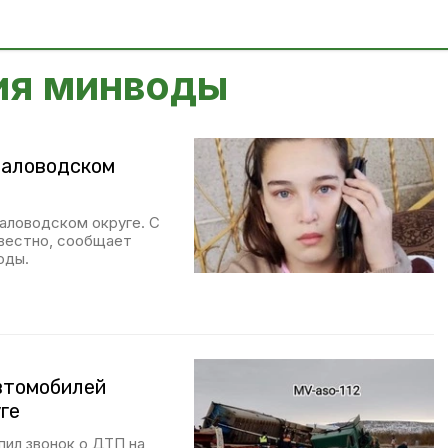
ия минводы
раловодском
аловодском округе. С
звестно, сообщает
оды.
автомобилей
ге
пил звонок о ДТП на