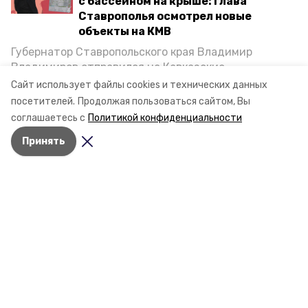
с бассейном на крыше: глава
Ставрополья осмотрел новые
объекты на КМВ
Губернатор Ставропольского края Владимир
Владимиров отправился на Кавказские
Минеральные Воды, чтобы проинспектировать
Сайт использует файлы cookies и технических данных
строительство объектов в Кисловодске и
посетителей.
Продолжая пользоваться сайтом, Вы
Минводах, а также выслушать предложения о
соглашаетесь с
Политикой конфиденциальности
постройке новых точек притяжения для местных
Принять
жителей. Подробнее — в материале «Победы26».
Разделы
Новости
Статьи
О компании
Документы
Контактная информация