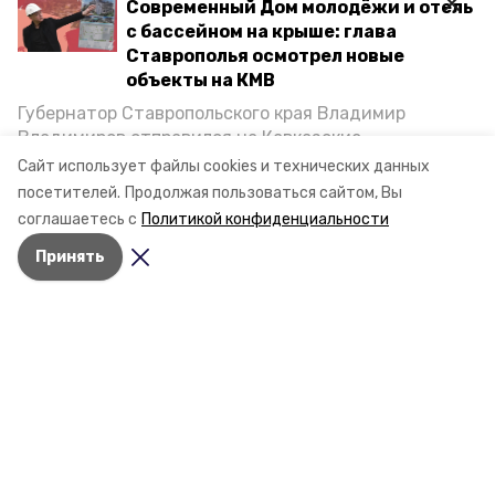
Современный Дом молодёжи и отель
с бассейном на крыше: глава
Ставрополья осмотрел новые
объекты на КМВ
Губернатор Ставропольского края Владимир
Владимиров отправился на Кавказские
Минеральные Воды, чтобы проинспектировать
Сайт использует файлы cookies и технических данных
строительство объектов в Кисловодске и
посетителей.
Продолжая пользоваться сайтом, Вы
Минводах, а также выслушать предложения о
соглашаетесь с
Политикой конфиденциальности
постройке новых точек притяжения для местных
Принять
жителей. Подробнее — в материале «Победы26».
Разделы
Новости
Статьи
О компании
Документы
Контактная информация