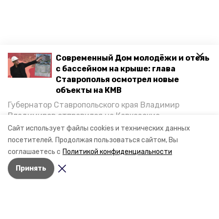
Современный Дом молодёжи и отель
с бассейном на крыше: глава
Ставрополья осмотрел новые
объекты на КМВ
Губернатор Ставропольского края Владимир
Владимиров отправился на Кавказские
Минеральные Воды, чтобы проинспектировать
Сайт использует файлы cookies и технических данных
строительство объектов в Кисловодске и
посетителей.
Продолжая пользоваться сайтом, Вы
Минводах, а также выслушать предложения о
соглашаетесь с
Политикой конфиденциальности
постройке новых точек притяжения для местных
Принять
жителей. Подробнее — в материале «Победы26».
Разделы
Новости