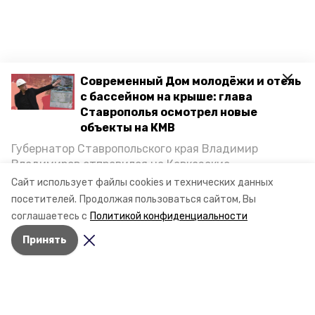
Современный Дом молодёжи и отель
с бассейном на крыше: глава
Ставрополья осмотрел новые
объекты на КМВ
Губернатор Ставропольского края Владимир
Владимиров отправился на Кавказские
Минеральные Воды, чтобы проинспектировать
Сайт использует файлы cookies и технических данных
строительство объектов в Кисловодске и
посетителей.
Продолжая пользоваться сайтом, Вы
Минводах, а также выслушать предложения о
соглашаетесь с
Политикой конфиденциальности
постройке новых точек притяжения для местных
Принять
жителей. Подробнее — в материале «Победы26».
Разделы
Новости
Статьи