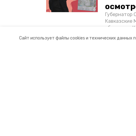
осмотр
Губернатор 
Кавказские 
объектов в 
постройке н
Сайт использует файлы cookies и технических данных 
материале «
Разделы
О комп
Новости
Докуме
Статьи
Контакт
© 2017 — 2025 «Портал Минвод» —
16+
Учредитель ГАУ СК «Ставропольское краевое информац
Главный редактор Тимченко М.П.
+7 (86-52) 33-51-05