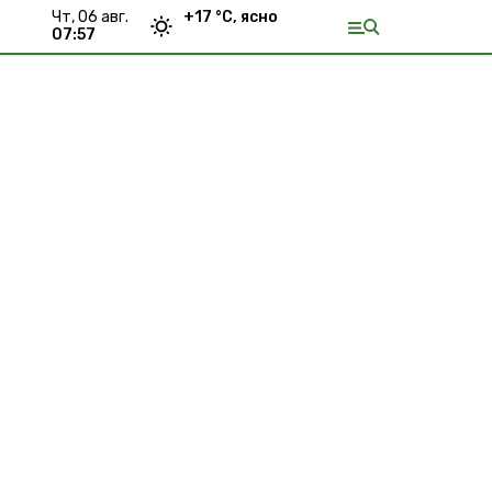
чт, 06 авг.
+
17
°С,
ясно
07:57