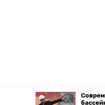
Соврем
бассей