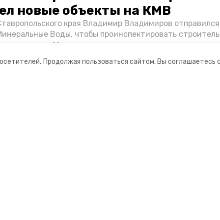
ел новые объекты на КМВ
Ставропольского края Владимир Владимиров отправился
Минеральные Воды, чтобы проинспектировать строител
Кисловодске и Минводах, а также выслушать предложени
овых точек притяжения для местных жителей. Подробне
посетителей.
Продолжая пользоваться сайтом, Вы соглашаетесь 
Победы26».
ании
Мы в соцсетях
нты
ная информация
 портал Минераловодского городского окру
ионное агентство»