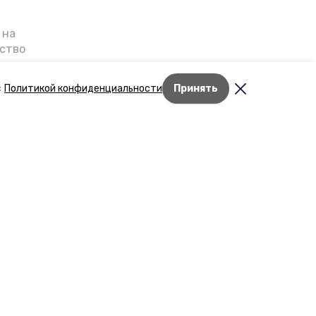
 на
ьство
я о
е — в
с
Политикой конфиденциальности
Принять
га