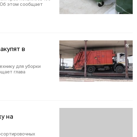
 Об этом сообщает
акупят в
ехнику для уборки
бщает глава
у на
росортировочных