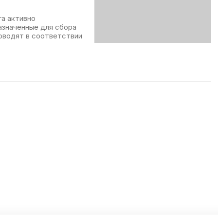
га активно
азначенные для сбора
оводят в соответствии