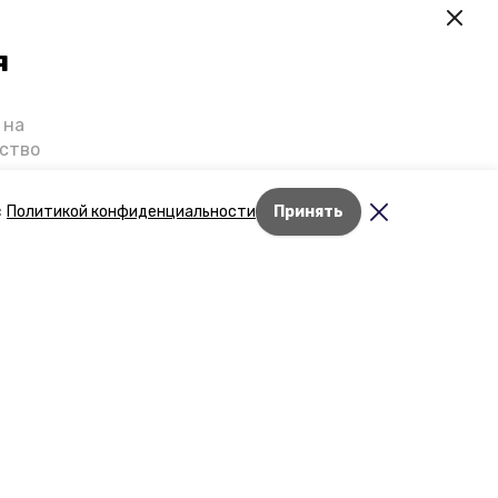
я
 на
ьство
я о
е — в
с
Политикой конфиденциальности
Принять
га