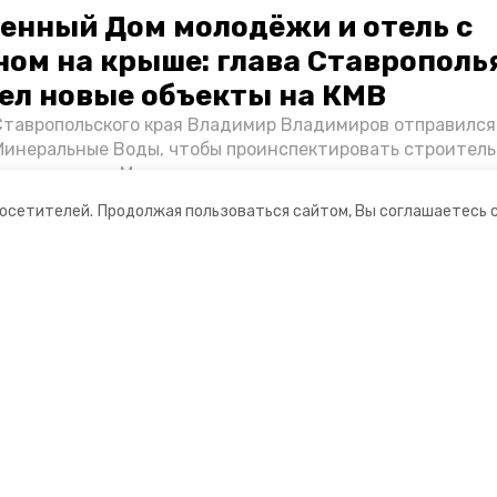
енный Дом молодёжи и отель с
ном на крыше: глава Ставрополь
ел новые объекты на КМВ
Ставропольского края Владимир Владимиров отправился
Минеральные Воды, чтобы проинспектировать строител
Кисловодске и Минводах, а также выслушать предложени
овых точек притяжения для местных жителей. Подробне
посетителей.
Продолжая пользоваться сайтом, Вы соглашаетесь 
Победы26».
ании
Мы в соцсетях
нты
ная информация
 портал Минераловодского городского окру
ионное агентство»