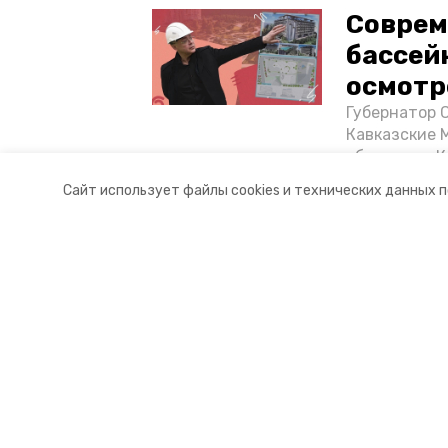
Соврем
бассей
осмотр
Губернатор 
Кавказские 
объектов в 
постройке н
Сайт использует файлы cookies и технических данных 
материале «
Разделы
О комп
Новости
Докуме
Статьи
Контакт
© 2017 — 2025 «Портал Минвод» —
16+
Учредитель ГАУ СК «Ставропольское краевое информац