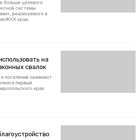
ое больше целевого
ексной системы
ми», реализуемого в
минЖКХ края.
использовать на
аконных свалок
 и поселений занимают
елился первый
авропольского края
благоустройство