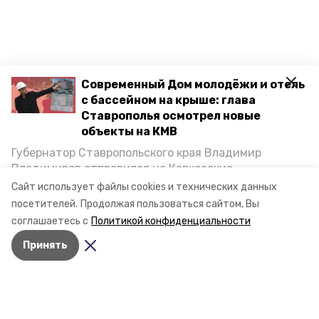
Современный Дом молодёжи и отель
с бассейном на крыше: глава
Ставрополья осмотрел новые
объекты на КМВ
Губернатор Ставропольского края Владимир
Владимиров отправился на Кавказские
Минеральные Воды, чтобы проинспектировать
Сайт использует файлы cookies и технических данных
строительство объектов в Кисловодске и
посетителей.
Продолжая пользоваться сайтом, Вы
Минводах, а также выслушать предложения о
соглашаетесь с
Политикой конфиденциальности
постройке новых точек притяжения для местных
Принять
жителей. Подробнее — в материале «Победы26».
Разделы
Новости