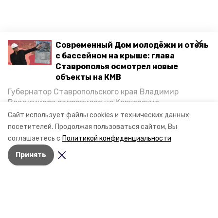
Современный Дом молодёжи и отель
с бассейном на крыше: глава
Ставрополья осмотрел новые
объекты на КМВ
Губернатор Ставропольского края Владимир
Владимиров отправился на Кавказские
Минеральные Воды, чтобы проинспектировать
Сайт использует файлы cookies и технических данных
строительство объектов в Кисловодске и
посетителей.
Продолжая пользоваться сайтом, Вы
Минводах, а также выслушать предложения о
соглашаетесь с
Политикой конфиденциальности
постройке новых точек притяжения для местных
Принять
жителей. Подробнее — в материале «Победы26».
Разделы
Новости
Статьи
О компании