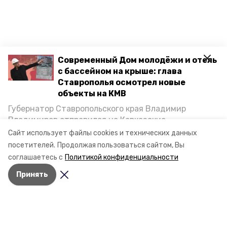
Современный Дом молодёжи и отель
с бассейном на крыше: глава
Ставрополья осмотрел новые
объекты на КМВ
Губернатор Ставропольского края Владимир
Владимиров отправился на Кавказские
Минеральные Воды, чтобы проинспектировать
Сайт использует файлы cookies и технических данных
строительство объектов в Кисловодске и
посетителей.
Продолжая пользоваться сайтом, Вы
Минводах, а также выслушать предложения о
соглашаетесь с
Политикой конфиденциальности
постройке новых точек притяжения для местных
Принять
жителей. Подробнее — в материале «Победы26».
Разделы
Новости