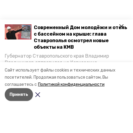
Современный Дом молодёжи и отель
с бассейном на крыше: глава
Ставрополья осмотрел новые
объекты на КМВ
Губернатор Ставропольского края Владимир
Владимиров отправился на Кавказские
Минеральные Воды, чтобы проинспектировать
Сайт использует файлы cookies и технических данных
строительство объектов в Кисловодске и
посетителей.
Продолжая пользоваться сайтом, Вы
Минводах, а также выслушать предложения о
соглашаетесь с
Политикой конфиденциальности
постройке новых точек притяжения для местных
Принять
жителей. Подробнее — в материале «Победы26».
Разделы
Новости
Статьи
О компании